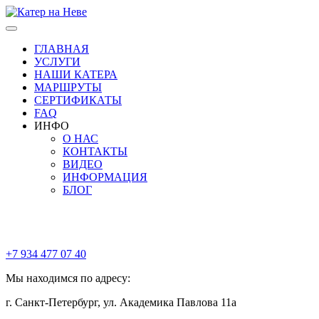
Skip
to
the
ГЛАВНАЯ
content
УСЛУГИ
НАШИ КАТЕРА
МАРШРУТЫ
СЕРТИФИКАТЫ
FAQ
ИНФО
О НАС
КОНТАКТЫ
ВИДЕО
ИНФОРМАЦИЯ
БЛОГ
Меню
+7 934 477 07 40
Мы находимся по адресу:
г. Санкт-Петербург, ул. Академика Павлова 11а