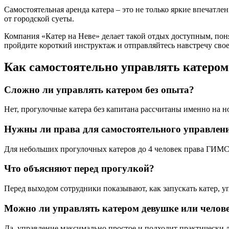
Самостоятельная аренда катера – это не только яркие впечатл
от городской суеты.
Компания «Катер на Неве» делает такой отдых доступным, понят
пройдите короткий инструктаж и отправляйтесь навстречу сво
Как самостоятельно управлять катером
Сложно ли управлять катером без опыта?
Нет, прогулочные катера без капитана рассчитаны именно на н
Нужны ли права для самостоятельного управлен
Для небольших прогулочных катеров до 4 человек права ГИМС
Что объясняют перед прогулкой?
Перед выходом сотрудники показывают, как запускать катер, уп
Можно ли управлять катером девушке или челове
Да, управление максимально простое и подходит практически 