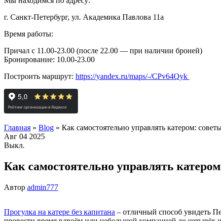
Мы находимся по адресу:
г. Санкт-Петербург, ул. Академика Павлова 11а
Время работы:
Причал с 11.00-23.00 (после 22.00 — при наличии броней)
Бронирование: 10.00-23.00
Построить маршрут:
https://yandex.ru/maps/-/CPv64Qyk
Главная
»
Blog
»
Как самостоятельно управлять катером: совет
Авг
04
2025
Выкл.
Как самостоятельно управлять катером
Автор
admin777
Прогулка на катере без капитана
– отличный способ увидеть Пет
провести время вдвоём или небольшой компанией до четырёх че