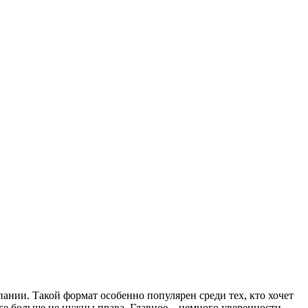
ании. Такой формат особенно популярен среди тех, кто хочет
ге больше не нужны права. Главное – немного уверенности,