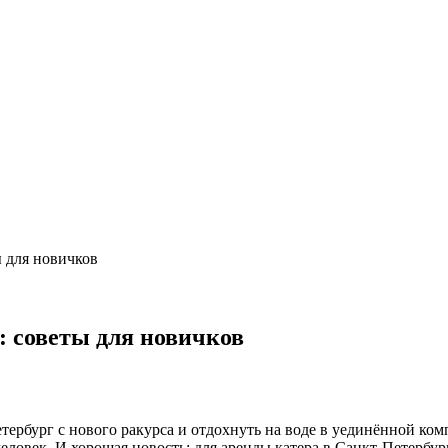
ы для новичков
: советы для новичков
ербург с нового ракурса и отдохнуть на воде в уединённой комп
ловек. И хорошая новость: для аренды катера в Санкт-Петербур